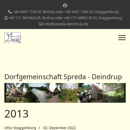
+49 4447 1529 (R. Bothe) oder +49 4447 1396 (O. Staggenborg)
+49 171 3819424 (R. Bothe) oder +49 171 6880130 (O. Staggenborg)
info@spreda-deindrup.de
Dorfgemeinschaft Spreda - Deindrup
2013
Otto Staggenborg
02. Dezember 2022