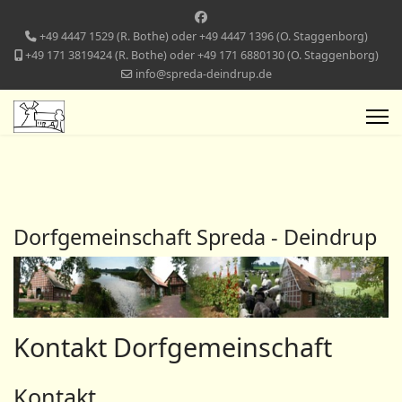
+49 4447 1529 (R. Bothe) oder +49 4447 1396 (O. Staggenborg)
+49 171 3819424 (R. Bothe) oder +49 171 6880130 (O. Staggenborg)
info@spreda-deindrup.de
Dorfgemeinschaft Spreda - Deindrup
Kontakt Dorfgemeinschaft
Kontakt